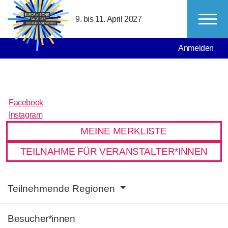
Direkt zum Inhalt
9. bis 11. April 2027
MAIN NAVIGATION
USER ACCO
Anmelden
Facebook
Facebook
Instagram
Instagram
MEINE MERKLISTE
TEILNAHME FÜR VERANSTALTER*INNEN
MAIN NAVIGATION
Teilnehmende Regionen
Besucher*innen