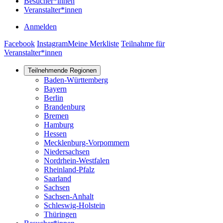
Besucher*innen
Veranstalter*innen
Anmelden
User
Facebook
Facebook
Instagram
Instagram
Meine Merkliste
Teilnahme für
account
Veranstalter*innen
menu
Teilnehmende Regionen
Main
Baden-Württemberg
Bayern
navigation
Berlin
Brandenburg
Bremen
Hamburg
Hessen
Mecklenburg-Vorpommern
Niedersachsen
Nordrhein-Westfalen
Rheinland-Pfalz
Saarland
Sachsen
Sachsen-Anhalt
Schleswig-Holstein
Thüringen