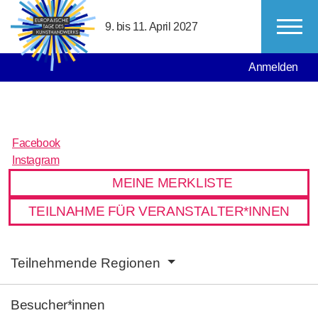
Direkt zum Inhalt
9. bis 11. April 2027
MAIN NAVIGATION
USER ACCO
Anmelden
Facebook
Facebook
Instagram
Instagram
MEINE MERKLISTE
TEILNAHME FÜR VERANSTALTER*INNEN
MAIN NAVIGATION
Teilnehmende Regionen
Besucher*innen