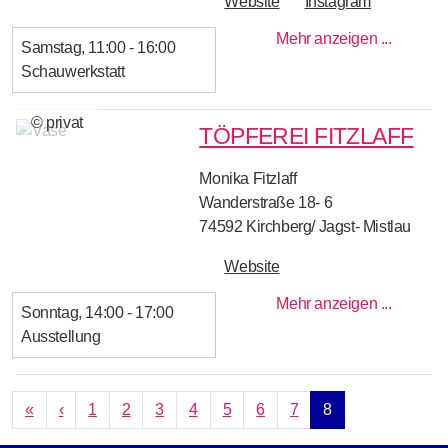
Website
Instagram
Mehr anzeigen ...
Samstag
11:00 - 16:00
Schauwerkstatt
© privat
TÖPFEREI FITZLAFF
Monika Fitzlaff
Wanderstraße 18- 6
74592
Kirchberg/ Jagst- Mistlau
Website
Mehr anzeigen ...
Sonntag
14:00 - 17:00
Ausstellung
SEITENNUMMERIERUNG
Erste Seite
Vorherige Seite
«
‹
1
2
3
4
5
6
7
8