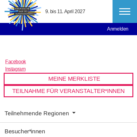
Direkt zum Inhalt
9. bis 11. April 2027
MAIN NAVIGATION
USER ACCO
Anmelden
Facebook
Facebook
Instagram
Instagram
MEINE MERKLISTE
TEILNAHME FÜR VERANSTALTER*INNEN
MAIN NAVIGATION
Teilnehmende Regionen
Besucher*innen