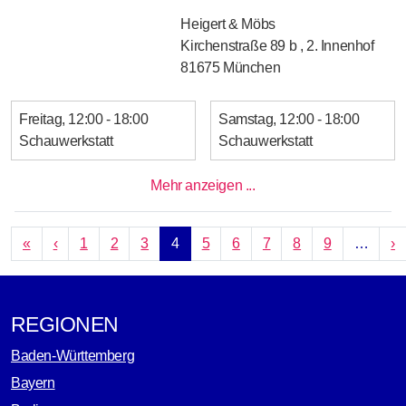
Heigert & Möbs
Kirchenstraße 89 b , 2. Innenhof
81675
München
Freitag
12:00 - 18:00
Samstag
12:00 - 18:00
Schauwerkstatt
Schauwerkstatt
Mehr anzeigen ...
SEITENNUMMERIERUNG
Erste Seite
Vorherige Seite
N
«
‹
1
2
3
4
5
6
7
8
9
…
›
REGIONEN
Baden-Württemberg
Bayern