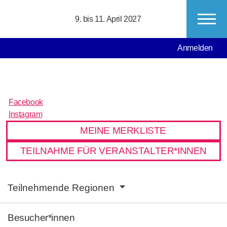
Direkt zum Inhalt
9. bis 11. April 2027
MAIN NAVIGATION
USER ACCO
Anmelden
Facebook
Facebook
Instagram
Instagram
MEINE MERKLISTE
TEILNAHME FÜR VERANSTALTER*INNEN
MAIN NAVIGATION
Teilnehmende Regionen
Besucher*innen