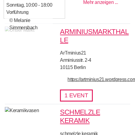
Mehr anzeigen ...
Sonntag
10:00 - 18:00
Vorführung
© Melanie
Simmersbach
ARMINIUSMARKTHAL
LE
ArTminius21
Arminiusstr. 2-4
10115
Berlin
https://artminius21.wordpress.co
1 EVENT
SCHMELZLE
KERAMIK
schmelzle keramik