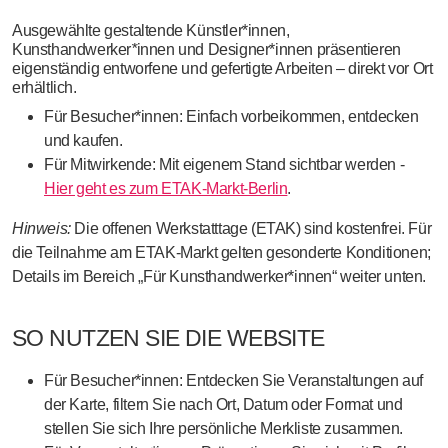
Ausgewählte
gestaltende Künstler*innen,
Kunsthandwerker
*
innen und Designer*innen
präsentieren
eigenständig entworfene und gefertigte Arbeiten
– direkt vor Ort
erhältlich.
Für Besucher*innen:
Einfach vorbeikommen, entdecken
und kaufen.
Für Mitwirkende:
Mit eigenem Stand sichtbar werden -
Hier geht es zum ETAK-Markt-Berlin
.
Hinweis:
Die offenen Werkstatttage (ETAK) sind kostenfrei.
Für
die Teilnahme am ETAK-Markt gelten gesonderte Konditionen
;
Details im Bereich
„Für Kunsthandwerker*innen“
weiter unten.
SO NUTZEN SIE DIE WEBSITE
Für Besucher*innen:
Entdecken Sie Veranstaltungen auf
der
Karte
, filtern Sie nach Ort, Datum oder Format und
stellen Sie sich Ihre
persönliche Merkliste
zusammen.