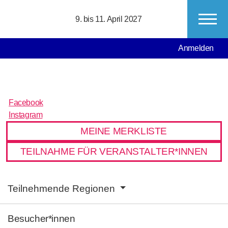
Direkt zum Inhalt
9. bis 11. April 2027
MAIN NAVIGATION
USER ACCO
Anmelden
Facebook
Facebook
Instagram
Instagram
MEINE MERKLISTE
TEILNAHME FÜR VERANSTALTER*INNEN
MAIN NAVIGATION
Teilnehmende Regionen
Besucher*innen