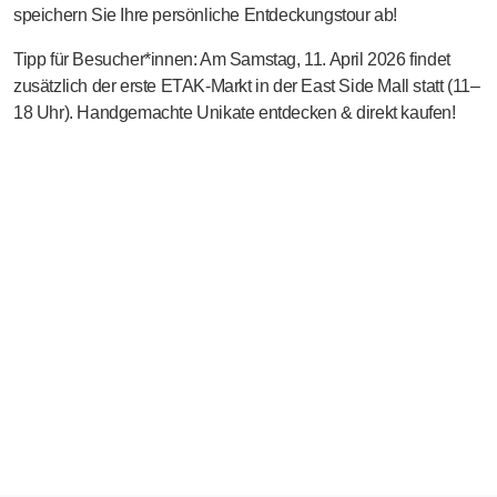
speichern Sie Ihre persönliche Entdeckungstour ab!
Tipp für Besucher*innen:
Am
Samstag, 11. April 2026
findet
zusätzlich der erste
ETAK-Markt
in der
East Side Mall
statt (
11–
18 Uhr
). Handgemachte Unikate entdecken & direkt kaufen!
Interaktive Karte: Teilnehmende Betriebe in Berlin. Die Karte zei