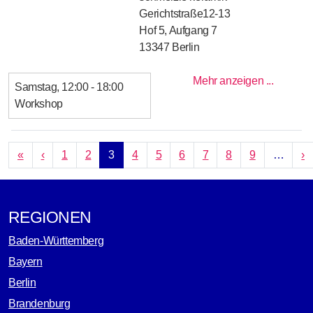
Gerichtstraße12-13
Hof 5, Aufgang 7
13347
Berlin
Mehr anzeigen ...
Samstag
12:00 - 18:00
Workshop
SEITENNUMMERIERUNG
Erste Seite
Vorherige Seite
N
«
‹
1
2
3
4
5
6
7
8
9
…
›
REGIONEN
Baden-Württemberg
Bayern
Berlin
Brandenburg