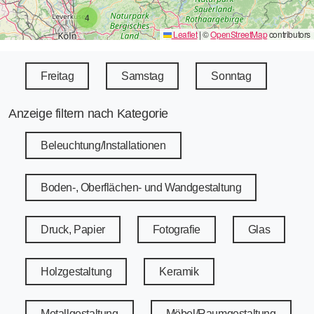
4
Leaflet
|
©
OpenStreetMap
contributors
Freitag
Samstag
Sonntag
Anzeige filtern nach Kategorie
Beleuchtung/Installationen
Boden-, Oberflächen- und Wandgestaltung
Druck, Papier
Fotografie
Glas
Holzgestaltung
Keramik
Metallgestaltung
Möbel/Raumgestaltung