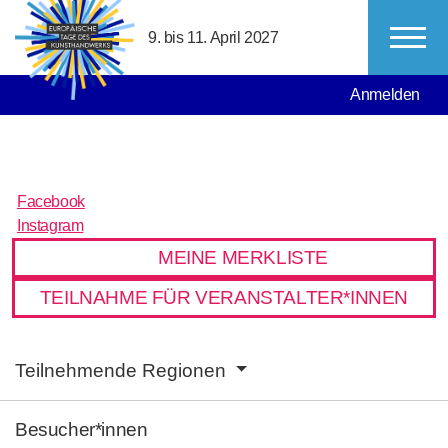
Direkt zum Inhalt
9. bis 11. April 2027
MAIN NAVIGATION
USER ACCO
Anmelden
Facebook
Facebook
Instagram
Instagram
MEINE MERKLISTE
TEILNAHME FÜR VERANSTALTER*INNEN
MAIN NAVIGATION
Teilnehmende Regionen
Besucher*innen