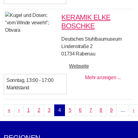
KERAMIK ELKE
BOSCHKE
Deutsches Stuhlbaumuseum
Lindenstraße 2
01734
Rabenau
Webseite
Mehr anzeigen ...
Sonntag
13:00 - 17:00
Marktstand
SEITENNUMMERIERUNG
Erste Seite
Vorherige Seite
N
«
‹
1
2
3
4
5
6
7
8
9
…
›
REGIONEN