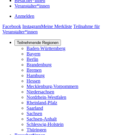
Besucher*innen
Veranstalter*innen
Anmelden
User
Facebook
Facebook
Instagram
Instagram
Meine Merkliste
Teilnahme für
account
Veranstalter*innen
menu
Teilnehmende Regionen
Main
Baden-Württemberg
Bayern
navigation
Berlin
Brandenburg
Bremen
Hamburg
Hessen
Mecklenburg-Vorpommern
Niedersachsen
Nordrhein-Westfalen
Rheinland-Pfalz
Saarland
Sachsen
Sachsen-Anhalt
Schleswig-Holstein
Thüringen