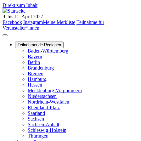
Direkt zum Inhalt
9. bis 11. April 2027
Facebook
Facebook
Instagram
Instagram
Meine Merkliste
Teilnahme für
Veranstalter*innen
Teilnehmende Regionen
Main
Baden-Württemberg
Bayern
navigation
Berlin
Brandenburg
Bremen
Hamburg
Hessen
Mecklenburg-Vorpommern
Niedersachsen
Nordrhein-Westfalen
Rheinland-Pfalz
Saarland
Sachsen
Sachsen-Anhalt
Schleswig-Holstein
Thüringen