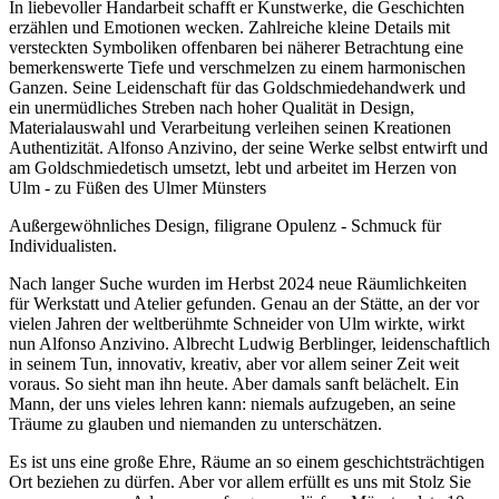
In liebevoller Handarbeit schafft er Kunstwerke, die Geschichten
erzählen und Emotionen wecken. Zahlreiche kleine Details mit
versteckten Symboliken offenbaren bei näherer Betrachtung eine
bemerkenswerte Tiefe und verschmelzen zu einem harmonischen
Ganzen. Seine Leidenschaft für das Goldschmiedehandwerk und
ein unermüdliches Streben nach hoher Qualität in Design,
Materialauswahl und Verarbeitung verleihen seinen Kreationen
Authentizität. Alfonso Anzivino, der seine Werke selbst entwirft und
am Goldschmiedetisch umsetzt, lebt und arbeitet im Herzen von
Ulm - zu Füßen des Ulmer Münsters
Außergewöhnliches Design, filigrane Opulenz - Schmuck für
Individualisten.
Nach langer Suche wurden im Herbst 2024 neue Räumlichkeiten
für Werkstatt und Atelier gefunden. Genau an der Stätte, an der vor
vielen Jahren der weltberühmte Schneider von Ulm wirkte, wirkt
nun Alfonso Anzivino. Albrecht Ludwig Berblinger, leidenschaftlich
in seinem Tun, innovativ, kreativ, aber vor allem seiner Zeit weit
voraus. So sieht man ihn heute. Aber damals sanft belächelt. Ein
Mann, der uns vieles lehren kann: niemals aufzugeben, an seine
Träume zu glauben und niemanden zu unterschätzen.
Es ist uns eine große Ehre, Räume an so einem geschichtsträchtigen
Ort beziehen zu dürfen. Aber vor allem erfüllt es uns mit Stolz Sie