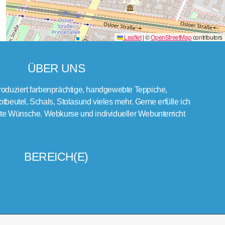
Leaflet
|
©
OpenStreetMap
contributors
ÜBER UNS
roduziert farbenprächtige, handgewebte Teppiche,
tbeutel, Schals, Stolasund vieles mehr. Gerne erfülle ich
 Wünsche. Webkurse und individueller Webunterricht
BEREICH(E)