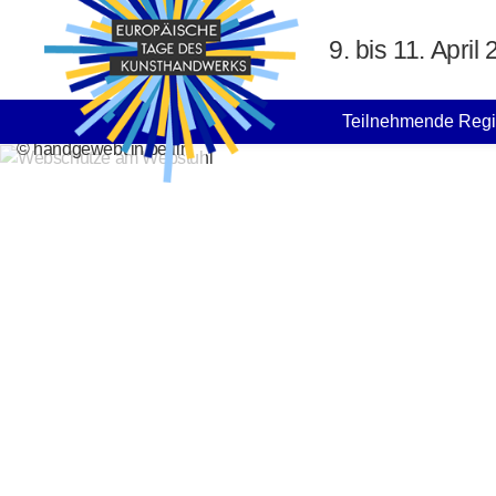
Direkt zum Inhalt
9. bis 11. April
MAIN NAVIGATION
Teilnehmende Reg
© handgewebt in berlin