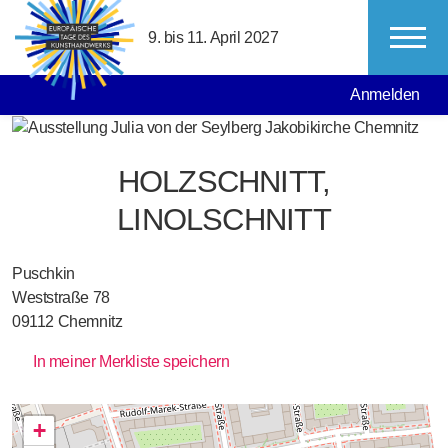
Direkt zum Inhalt
9. bis 11. April 2027
MAIN NAVIGATION
USER ACCO
Anmelden
HOLZSCHNITT,
LINOLSCHNITT
Puschkin
Weststraße 78
09112
Chemnitz
In meiner Merkliste speichern
+