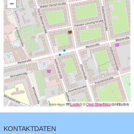
−
Leaflet
|
©
OpenStreetMap
contributors
KONTAKTDATEN