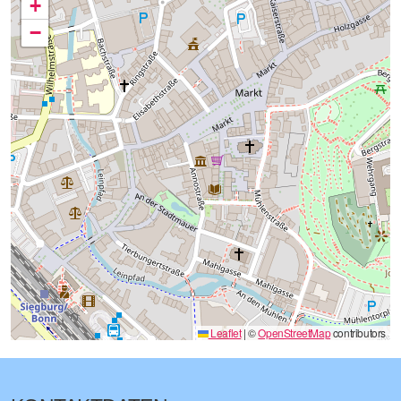
+
−
Leaflet
|
©
OpenStreetMap
contributors