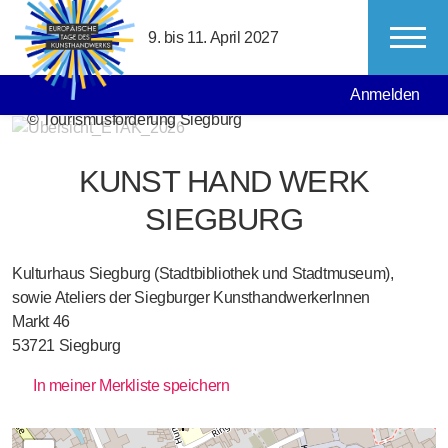
Direkt zum Inhalt
9. bis 11. April 2027
MAIN NAVIGATION
USER ACCO
Anmelden
© Tourismusförderung Siegburg
KUNST HAND WERK
SIEGBURG
Kulturhaus Siegburg (Stadtbibliothek und Stadtmuseum),
sowie Ateliers der Siegburger KunsthandwerkerInnen
Markt 46
53721
Siegburg
In meiner Merkliste speichern