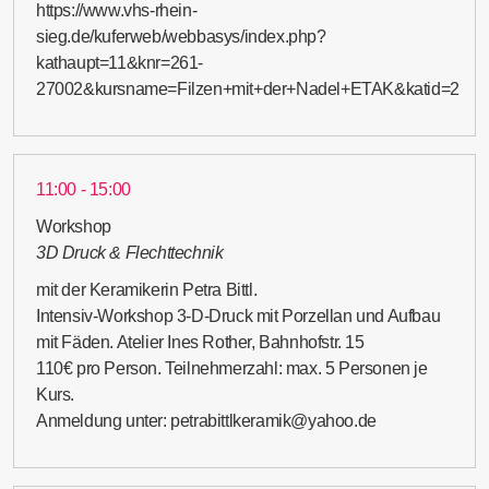
https://www.vhs-rhein-
sieg.de/kuferweb/webbasys/index.php?
kathaupt=11&knr=261-
27002&kursname=Filzen+mit+der+Nadel+ETAK&katid=2
11:00 - 15:00
Workshop
3D Druck & Flechttechnik
mit der Keramikerin Petra Bittl.
Intensiv-Workshop 3-D-Druck mit Porzellan und Aufbau
mit Fäden. Atelier Ines Rother, Bahnhofstr. 15
110€ pro Person. Teilnehmerzahl: max. 5 Personen je
Kurs.
Anmeldung unter: petrabittlkeramik@yahoo.de