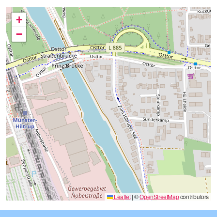
+
−
Leaflet
|
©
OpenStreetMap
contributors