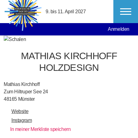
Direkt zum Inhalt
9. bis 11. April 2027
MAIN NAVIGATION
USER ACCO
Anmelden
MATHIAS KIRCHHOFF
HOLZDESIGN
Mathias Kirchhoff
Zum Hiltruper See 24
48165
Münster
Website
Instagram
In meiner Merkliste speichern