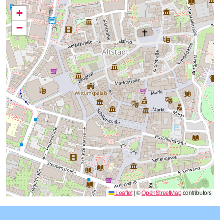
+
−
Leaflet
|
©
OpenStreetMap
contributors