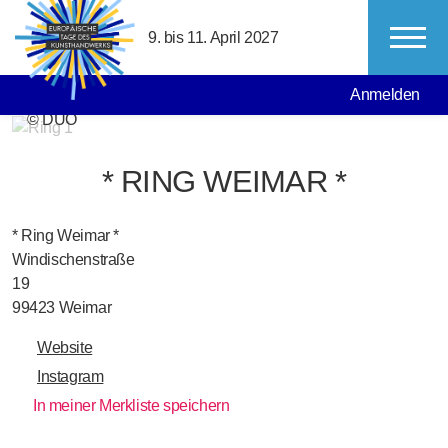
Direkt zum Inhalt
9. bis 11. April 2027
MAIN NAVIGATION
USER ACCO
Anmelden
© DUO
* RING WEIMAR *
* Ring Weimar *
Windischenstraße
19
99423
Weimar
Website
Instagram
In meiner Merkliste speichern