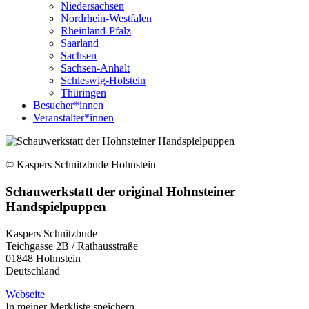
Niedersachsen
Nordrhein-Westfalen
Rheinland-Pfalz
Saarland
Sachsen
Sachsen-Anhalt
Schleswig-Holstein
Thüringen
Besucher*innen
Veranstalter*innen
© Kaspers Schnitzbude Hohnstein
Schauwerkstatt der original Hohnsteiner
Handspielpuppen
Kaspers Schnitzbude
Teichgasse 2B / Rathausstraße
01848
Hohnstein
Deutschland
Webseite
In meiner Merkliste speichern