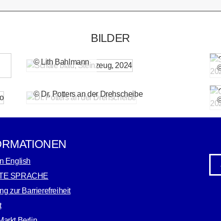
BILDER
© Lith Bahlmann
©
© Dr. Potters an der Drehscheibe
©
ORMATIONEN
n English
TE SPRACHE
ng zur Barrierefreiheit
t
arkt Berlin