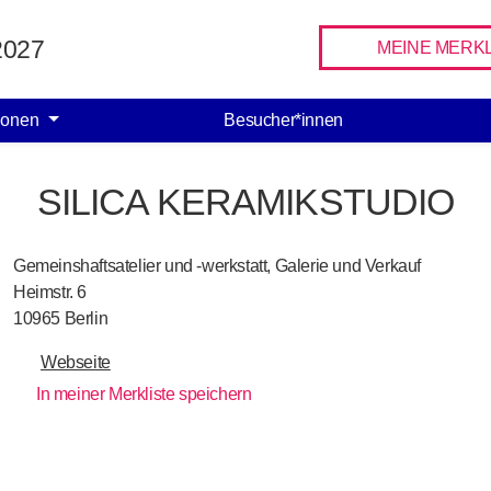
Facebook
Instagram
 2027
MEINE MERKL
ionen
Besucher*innen
SILICA KERAMIKSTUDIO
Gemeinshaftsatelier und -werkstatt, Galerie und Verkauf
Heimstr. 6
10965
Berlin
Webseite
In meiner Merkliste speichern