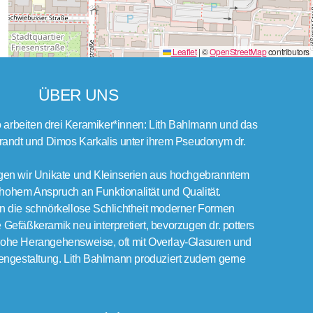
Leaflet
|
©
OpenStreetMap
contributors
ÜBER UNS
o arbeiten drei Keramiker*innen: Lith Bahlmann und das
randt und Dimos Karkalis unter ihrem Pseudonym dr.
rtigen wir Unikate und Kleinserien aus hochgebranntem
 hohem Anspruch an Funktionalität und Qualität.
 die schnörkellose Schlichtheit moderner Formen
le Gefäßkeramik neu interpretiert, bevorzugen dr. potters
nfrohe Herangehensweise, oft mit Overlay-Glasuren und
engestaltung. Lith Bahlmann produziert zudem gerne