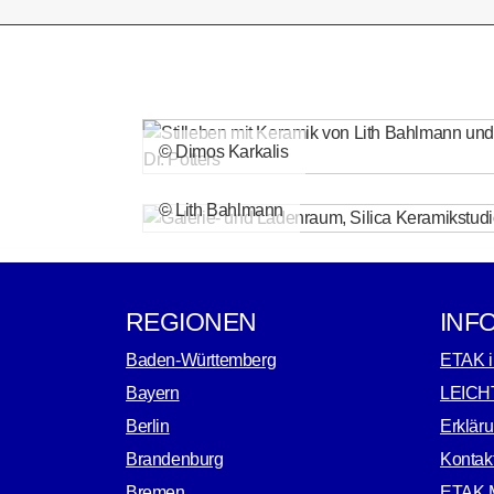
© Dimos Karkalis
© Lith Bahlmann
REGIONEN
INF
Baden-Württemberg
ETAK i
Bayern
LEICH
Berlin
Erkläru
Brandenburg
Kontak
Bremen
ETAK M