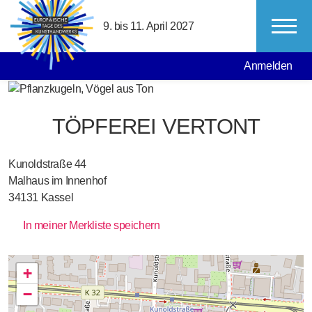
Direkt zum Inhalt
9. bis 11. April 2027
MAIN NAVIGATION
USER ACCO
Anmelden
TÖPFEREI VERTONT
Kunoldstraße 44
Malhaus im Innenhof
34131
Kassel
In meiner Merkliste speichern
+
−