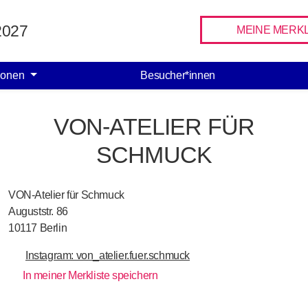
Facebook
Instagram
 2027
MEINE MERKL
ionen
Besucher*innen
VON-ATELIER FÜR
SCHMUCK
VON-Atelier für Schmuck
Auguststr. 86
10117
Berlin
Instagram: von_atelier.fuer.schmuck
In meiner Merkliste speichern