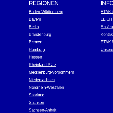
REGIONEN
INF
Baden-Württemberg
ETAK i
Bayern
LEICH
Berlin
Erkläru
Brandenburg
Kontak
Bremen
ETAK M
Hamburg
Unsere
Hessen
Rheinland-Pfalz
Mecklenburg-Vorpommern
Niedersachsen
Nordrhein-Westfalen
Saarland
Sachsen
Sachsen-Anhalt