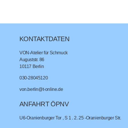
KONTAKTDATEN
VON-Atelier für Schmuck
Auguststr. 86
10117
Berlin
030-28045120
von.berlin@t-online.de
ANFAHRT ÖPNV
U6-Oranienburger Tor , S 1 . 2. 25 -Oranienburger Str.